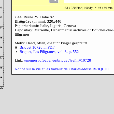
183 x 370 Pixel, 100 dpi = 46 x 94 mm
a 44 Breite 25 Höhe 82
Blattgröße (in mm): 320x440
Papierherkunft: Italie, Liguria, Genova
Depository: Marseille, Departmental archives of Bouches-du-R
filigranés
Motiv: Hand, offen, die fünf Finger gespreitzt
Briquet 10728 in PDF
Briquet, Les Filigranes, vol. 3, p. 552
Link:
//memoryofpaper.eu/briquet/?refnr=10728
Notice sur la vie et les travaux de Charles-Moïse BRIQUET