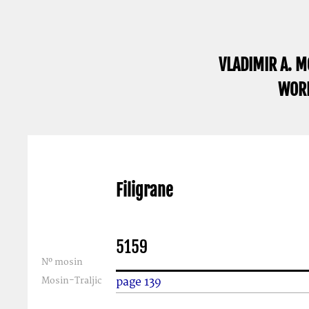
VLADIMIR A. M
WORK
Filigrane
5159
Nº mosin
Mosin-Traljic
page 139